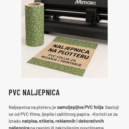
PVC NALJEPNICA
Naljepnica na ploteru je
samoljepljiva PVC folija
Sastoji
se od PVC filma, ljepila i zaštitnog papira. -Koristi se za
izradu
natpisa, etiketa, reklamnih i dekorativnih
naljepnica
na ravnim ili zakrivljenim površinama.